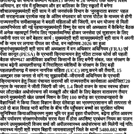
छत्तीसगढ़ का समाज कल्याण मॉडल
15 अगस्त से 26 जनवरी तक चलेगा विशेष
अभियान, हर गांव में मुक्तिधाम और हर बालिका के लिए स्कूलों में बनेगा
शौचालय
मुख्यमंत्री श्री साय ने की जनसंपर्क विभाग के ‘मुस्कुराता बस्तर’ पहल
की सराहना
अब प्रत्येक माह के अंतिम मंगलवार को पारस पोर्टल के माध्यम से होगी
राज्यस्तरीय समीक्षा
महुआ ने बदली महिलाओं की जिंदगी, वन धन योजना से मिली
आत्मनिर्भरता की नई पहचान
मुख्यमंत्री विष्णु देव साय की अध्यक्षता में कैबिनेट बैठक
में अनेक महत्वपूर्ण निर्णय लिए गए
कर्तव्यनिष्ठ होकर जनसेवा एवं सुशासन के लिए
जमीनी स्तर पर करें बेहतर कार्य : मुख्यमंत्री श्री साय
मुख्यमंत्री श्री साय ने अपनी
माँ के नाम पर लगाया पीपल का पौधा, वन महोत्सव-2026 का हुआ
शुभारंभ
मुख्यमंत्री श्री साय की अध्यक्षता में वन अधिकार अधिनियम (FRA) एवं
पेसा कानून (PESA) के प्रभावी क्रियान्वयन हेतु गठित टास्क फोर्स की पहली
बैठक संपन्न
47 आजीविका डबरियां किसानों के लिए बनेंगी संबल, जल संरक्षण के
साथ बढ़ेगी आय
छत्तीसगढ़ में निराश्रित मवेशियों के संरक्षण के लिए बड़ी
पहल
छत्तीसगढ़ में समान नागरिक संहिता (UCC) लागू करने की तैयारी, 15
अक्टूबर तक जनता से मांगे गए सुझाव
वीबी–जीरामजी अधिनियम के प्रभावी
क्रियान्वयन हेतु जिला पंचायत सदस्यों की राज्यस्तरीय कार्यशाला आयोजित
720
ग्राम के नवजात ने जीती जिंदगी की जंग, 1.4 किलो वजन के साथ स्वस्थ होकर
घर लौटा
खेल अधोसंरचना की मजबूती और खेलों के लिए बेहतर वातावरण तैयार
करने मुख्यमंत्री खेल उत्कर्ष मिशन के लिए 100 करोड़ का प्रावधान
इसरो के
वैज्ञानिकों ने किया जिला विज्ञान केंद्र दंतेवाड़ा का भ्रमण
प्रशासन की तत्परता से
टले दो बाल विवाह भारी बारिश के बीच गाँव पहुँचकर बच्चों का सुरक्षित भविष्य
सुनिश्चित किया
अतिक्रमण मुक्त भूमि पर हुआ वृहत पौधरोपण, बढ़ेगा हरित आवरण
और पर्यावरण संरक्षण
भोरमदेव सरस मेला में ठोस अपशिष्ट प्रबंधन नियम का पालन
करने उपमुख्यमंत्री विजय शर्मा की अपील
स्वास्थ्य अधोसंरचना को मिलेगी नई गति:
स्वास्थ्य मंत्री श्री श्याम बिहारी जायसवाल
दुर्ग जिले के थानों 5480.082 बल्क