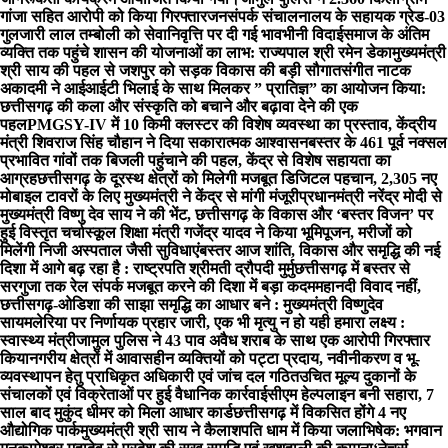
गांजा सहित आरोपी को किया गिरफ्तार
जनसंपर्क संचालनालय के सहायक ग्रेड-03
गुलजारी लाल तम्बोली को सेवानिवृत्ति पर दी गई भावभीनी विदाई
समाज के अंतिम
व्यक्ति तक पहुंचे शासन की योजनाओं का लाभ: राज्यपाल श्री रमेन डेका
मुख्यमंत्री
श्री साय की पहल से जशपुर को सड़क विकास की बड़ी सौगात
संगीत नाटक
अकादमी ने आईआईटी भिलाई के साथ मिलकर ” प्रातिज्ञ” का आयोजन किया:
छत्तीसगढ़ की कला और संस्कृति को बचाने और बढ़ावा देने की एक
पहल
PMGSY-IV में 10 किमी क्लस्टर की विशेष व्यवस्था का प्रस्ताव, केंद्रीय
मंत्री शिवराज सिंह चौहान ने दिया सकारात्मक आश्वासन
बस्तर के 461 पूर्व नक्सल
प्रभावित गांवों तक बिजली पहुंचाने की पहल, केंद्र से विशेष सहायता का
आग्रह
छत्तीसगढ़ के दूरस्थ क्षेत्रों को मिलेगी मजबूत डिजिटल पहचान, 2,305 नए
मोबाइल टावरों के लिए मुख्यमंत्री ने केंद्र से मांगी मंजूरी
प्रधानमंत्री नरेंद्र मोदी से
मुख्यमंत्री विष्णु देव साय ने की भेंट, छत्तीसगढ़ के विकास और ‘बस्तर विजन’ पर
हुई विस्तृत चर्चा
स्कूल शिक्षा मंत्री गजेंद्र यादव ने किया भूमिपूजन, मरीजों को
मिलेंगी निजी अस्पताल जैसी सुविधाएं
बस्तर आज शांति, विकास और समृद्धि की नई
दिशा में आगे बढ़ रहा है : राष्ट्रपति श्रीमती द्रौपदी मुर्मु
छत्तीसगढ़ में बस्तर से
सरगुजा तक रेल संपर्क मजबूत करने की दिशा में बड़ा कदम
महानदी विवाद नहीं,
छत्तीसगढ़-ओडिशा की साझा समृद्धि का आधार बने : मुख्यमंत्री विष्णुदेव
साय
मलेरिया पर निर्णायक प्रहार जारी, एक भी मृत्यु न हो यही हमारा लक्ष्य :
स्वास्थ्य मंत्री
जामुल पुलिस ने 43 पाव अवैध शराब के साथ एक आरोपी गिरफ्तार
किया
नगरीय क्षेत्रों में आवासहीन व्यक्तियों को पट्टा प्रदाय, नवीनीकरण व भू-
व्यवस्थापन हेतु प्राधिकृत अधिकारी एवं जांच दल गठित
उचित मूल्य दुकानों के
संचालकों एवं विक्रेताओं पर हुई वैधानिक कार्रवाई
सीएम हेल्पलाइन बनी सहारा, 7
साल बाद मुकुंद धीमर को मिला आधार कार्ड
छत्तीसगढ़ में विकसित होंगे 4 नए
औद्योगिक पार्क
मुख्यमंत्री श्री साय ने कैलाशपति धाम में किया जलाभिषेक: भगवान