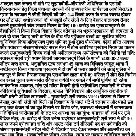
अक्टूबर तक जनता से मांगे गए सुझाव
वीबी–जीरामजी अधिनियम के प्रभावी
क्रियान्वयन हेतु जिला पंचायत सदस्यों की राज्यस्तरीय कार्यशाला आयोजित
720
ग्राम के नवजात ने जीती जिंदगी की जंग, 1.4 किलो वजन के साथ स्वस्थ होकर
घर लौटा
खेल अधोसंरचना की मजबूती और खेलों के लिए बेहतर वातावरण तैयार
करने मुख्यमंत्री खेल उत्कर्ष मिशन के लिए 100 करोड़ का प्रावधान
इसरो के
वैज्ञानिकों ने किया जिला विज्ञान केंद्र दंतेवाड़ा का भ्रमण
प्रशासन की तत्परता से
टले दो बाल विवाह भारी बारिश के बीच गाँव पहुँचकर बच्चों का सुरक्षित भविष्य
सुनिश्चित किया
अतिक्रमण मुक्त भूमि पर हुआ वृहत पौधरोपण, बढ़ेगा हरित आवरण
और पर्यावरण संरक्षण
भोरमदेव सरस मेला में ठोस अपशिष्ट प्रबंधन नियम का पालन
करने उपमुख्यमंत्री विजय शर्मा की अपील
स्वास्थ्य अधोसंरचना को मिलेगी नई गति:
स्वास्थ्य मंत्री श्री श्याम बिहारी जायसवाल
दुर्ग जिले के थानों 5480.082 बल्क
लीटर जप्त शराब, अनुमानित मूल्य लगभग 45 लाख का विधिवत जामुल थाना में
नष्टीकरण किया गया
हत्या प्रकरण में दो वर्षों से फरार आरोपी को उतई पुलिस ने
नागपुर से किया गिरफ्तार
जामुल प्राथमिक शाला वार्ड 09 परिसर में डोम शेड निर्माण
का स्थल पूजन सम्पन्न
संत रविदास जयंती पर अगले वर्ष माघी पूर्णिमा को रहेगा
सार्वजनिक अवकाश, मांस एवं मदिरा बिक्री होगी प्रतिबंधित मुख्यमंत्री ने घोषणा
की
सिंचाई सुविधाओं के विस्तार, फसल विविधिकरण और आधुनिक तकनीक से
खेती बनेगी अधिक लाभकारी – मुख्यमंत्री श्री साय
NMEO योजना से किसान
बेसाहू राम की खेती को मिली नई दिशा
जन्म के पहले घंटे में स्तनपान और पहले छह
माह तक केवल मां का दूध पिलाने पर विशेष जोर, स्वास्थ्य संस्थानों में जागरूकता
गतिविधियां जारी
महानदी के तट पर आस्था का महाकुंभ: बनारस की तर्ज पर गूंजे
वैदिक मंत्र, 20 करोड़ से दिव्य बनेगा रुद्रेश्वर धाम
मुख्यमंत्री श्री साय ने की 30
लाख रुपये प्रोत्साहन राशि और आउट ऑफ टर्न डीएसपी पद पर पदोन्नति की
घोषणा
प्रधानमंत्री नरेंद्र मोदी ने ‘दिव्यांग’ शब्द देकर सम्मान और आत्मगौरव का
नया भाव दिया : मुख्यमंत्री
हर जीवन अनमोल, समय पर उपचार सुनिश्चित करने के