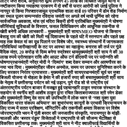
लीटर जप्त शराब, अनुमानित मूल्य लगभग 45 लाख का विधिवत जामुल थाना में
नष्टीकरण किया गया
हत्या प्रकरण में दो वर्षों से फरार आरोपी को उतई पुलिस ने
नागपुर से किया गिरफ्तार
जामुल प्राथमिक शाला वार्ड 09 परिसर में डोम शेड निर्माण
का स्थल पूजन सम्पन्न
संत रविदास जयंती पर अगले वर्ष माघी पूर्णिमा को रहेगा
सार्वजनिक अवकाश, मांस एवं मदिरा बिक्री होगी प्रतिबंधित मुख्यमंत्री ने घोषणा
की
सिंचाई सुविधाओं के विस्तार, फसल विविधिकरण और आधुनिक तकनीक से
खेती बनेगी अधिक लाभकारी – मुख्यमंत्री श्री साय
NMEO योजना से किसान
बेसाहू राम की खेती को मिली नई दिशा
जन्म के पहले घंटे में स्तनपान और पहले छह
माह तक केवल मां का दूध पिलाने पर विशेष जोर, स्वास्थ्य संस्थानों में जागरूकता
गतिविधियां जारी
महानदी के तट पर आस्था का महाकुंभ: बनारस की तर्ज पर गूंजे
वैदिक मंत्र, 20 करोड़ से दिव्य बनेगा रुद्रेश्वर धाम
मुख्यमंत्री श्री साय ने की 30
लाख रुपये प्रोत्साहन राशि और आउट ऑफ टर्न डीएसपी पद पर पदोन्नति की
घोषणा
प्रधानमंत्री नरेंद्र मोदी ने ‘दिव्यांग’ शब्द देकर सम्मान और आत्मगौरव का
नया भाव दिया : मुख्यमंत्री
हर जीवन अनमोल, समय पर उपचार सुनिश्चित करने के
लिए सरकार निरंतर प्रयासरत : मुख्यमंत्री श्री साय
प्रधानमंत्री सूर्य घर मुफ्त
बिजली योजना से मोहला के हेमंत ने की हजारों रुपए की बचत
मुख्यमंत्री श्री साय
के नेतृत्व में छत्तीसगढ़ पर्यटन को नई उड़ान, पुणे रोड शो से राष्ट्रीय एवं
अंतरराष्ट्रीय पर्यटन बाजार में मजबूत हुई पहचान
हरि ठाकुर स्मारक संस्थान के
सहयोग से स्वर्गीय श्री आशीष ठाकुर द्वारा रचित किताब
राज्यपाल श्री रमेन डेका
और मुख्यमंत्री विष्णु देव साय की उपस्थिति में लोक भवन से ‘नशा मुक्त युवा
विकसित भारत संकल्प अभियान’ का शुभारंभ
नए कानूनों के प्रभावी क्रियान्वयन के
लिए राज्य में सतत प्रशिक्षण, मॉनिटरिंग और तकनीकी क्षमता विकास पर विशेष
जोर
राष्ट्रपति भवन में गूंजी बस्तर की जनजातीय संस्कृति, नारायणपुर के मांझी-
चालकी और ‘बस्तर पंडुम’ विजेताओं ने राष्ट्रपति से की सौजन्य भेंट
शिक्षा से
विकसित छत्तीसगढ़ तक: मुख्यमंत्री श्री साय ने नीट क्वालीफाई विद्यार्थियों के