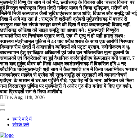
मुख्यमंत्री विष्णु देव साय ने की भेंट, छत्तीसगढ़ के विकास और ‘बस्तर विजन’ पर
हुई विस्तृत चर्चा
स्कूल शिक्षा मंत्री गजेंद्र यादव ने किया भूमिपूजन, मरीजों को
मिलेंगी निजी अस्पताल जैसी सुविधाएं
बस्तर आज शांति, विकास और समृद्धि की नई
दिशा में आगे बढ़ रहा है : राष्ट्रपति श्रीमती द्रौपदी मुर्मु
छत्तीसगढ़ में बस्तर से
सरगुजा तक रेल संपर्क मजबूत करने की दिशा में बड़ा कदम
महानदी विवाद नहीं,
छत्तीसगढ़-ओडिशा की साझा समृद्धि का आधार बने : मुख्यमंत्री विष्णुदेव
साय
मलेरिया पर निर्णायक प्रहार जारी, एक भी मृत्यु न हो यही हमारा लक्ष्य :
स्वास्थ्य मंत्री
जामुल पुलिस ने 43 पाव अवैध शराब के साथ एक आरोपी गिरफ्तार
किया
नगरीय क्षेत्रों में आवासहीन व्यक्तियों को पट्टा प्रदाय, नवीनीकरण व भू-
व्यवस्थापन हेतु प्राधिकृत अधिकारी एवं जांच दल गठित
उचित मूल्य दुकानों के
संचालकों एवं विक्रेताओं पर हुई वैधानिक कार्रवाई
सीएम हेल्पलाइन बनी सहारा, 7
साल बाद मुकुंद धीमर को मिला आधार कार्ड
छत्तीसगढ़ में विकसित होंगे 4 नए
औद्योगिक पार्क
मुख्यमंत्री श्री साय ने कैलाशपति धाम में किया जलाभिषेक: भगवान
मनकामेश्वर महादेव से प्रदेश की सुख-समृद्धि एवं खुशहाली की कामना
‘नेचर्स
एटीएम’ के माध्यम से घर-घर पहुँचेंगे पौधे, ‘एक पेड़ माँ के नाम’ अभियान को मिला
नया विस्तार
गुरु पूर्णिमा पर मुख्यमंत्री ने अघोर गुरु पीठ बनोरा में किए गुरु दर्शन,
बाबा प्रियदर्शी राम से लिया आशीर्वाद
Tue. Aug 11th, 2026
हमारे बारे में
संपर्क करे