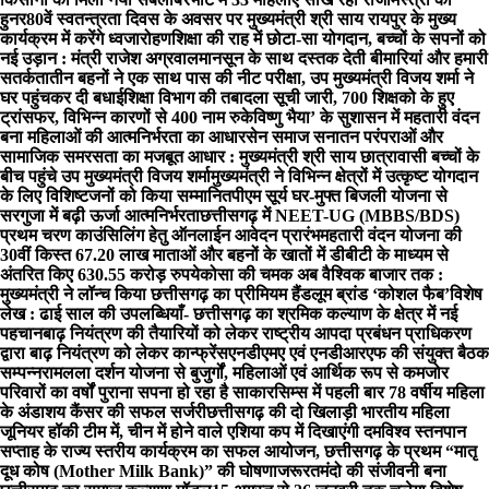
हुनर
80वें स्वतन्त्रता दिवस के अवसर पर मुख्यमंत्री श्री साय रायपुर के मुख्य
कार्यक्रम में करेंगे ध्वजारोहण
शिक्षा की राह में छोटा-सा योगदान, बच्चों के सपनों को
नई उड़ान : मंत्री राजेश अग्रवाल
मानसून के साथ दस्तक देती बीमारियां और हमारी
सतर्कता
तीन बहनों ने एक साथ पास की नीट परीक्षा, उप मुख्यमंत्री विजय शर्मा ने
घर पहुंचकर दी बधाई
शिक्षा विभाग की तबादला सूची जारी, 700 शिक्षको के हुए
ट्रांसफर, विभिन्न कारणों से 400 नाम रुके
विष्णु भैया’ के सुशासन में महतारी वंदन
बना महिलाओं की आत्मनिर्भरता का आधार
सेन समाज सनातन परंपराओं और
सामाजिक समरसता का मजबूत आधार : मुख्यमंत्री श्री साय
छात्रावासी बच्चों के
बीच पहुंचे उप मुख्यमंत्री विजय शर्मा
मुख्यमंत्री ने विभिन्न क्षेत्रों में उत्कृष्ट योगदान
के लिए विशिष्टजनों को किया सम्मानित
पीएम सूर्य घर-मुफ्त बिजली योजना से
सरगुजा में बढ़ी ऊर्जा आत्मनिर्भरता
छत्तीसगढ़ में NEET-UG (MBBS/BDS)
प्रथम चरण काउंसिलिंग हेतु ऑनलाईन आवेदन प्रारंभ
महतारी वंदन योजना की
30वीं किस्त 67.20 लाख माताओं और बहनों के खातों में डीबीटी के माध्यम से
अंतरित किए 630.55 करोड़ रुपये
कोसा की चमक अब वैश्विक बाजार तक :
मुख्यमंत्री ने लॉन्च किया छत्तीसगढ़ का प्रीमियम हैंडलूम ब्रांड ‘कोशल फैब’
विशेष
लेख : ढाई साल की उपलब्धियाँ- छत्तीसगढ़ का श्रमिक कल्याण के क्षेत्र में नई
पहचान
बाढ़ नियंत्रण की तैयारियों को लेकर राष्ट्रीय आपदा प्रबंधन प्राधिकरण
द्वारा बाढ़ नियंत्रण को लेकर कान्फ्रेंस
एनडीएमए एवं एनडीआरएफ की संयुक्त बैठक
सम्पन्न
रामलला दर्शन योजना से बुजुर्गों, महिलाओं एवं आर्थिक रूप से कमजोर
परिवारों का वर्षों पुराना सपना हो रहा है साकार
सिम्स में पहली बार 78 वर्षीय महिला
के अंडाशय कैंसर की सफल सर्जरी
छत्तीसगढ़ की दो खिलाड़ी भारतीय महिला
जूनियर हॉकी टीम में, चीन में होने वाले एशिया कप में दिखाएंगी दम
विश्व स्तनपान
सप्ताह के राज्य स्तरीय कार्यक्रम का सफल आयोजन, छत्तीसगढ़ के प्रथम “मातृ
दूध कोष (Mother Milk Bank)” की घोषणा
जरूरतमंदो की संजीवनी बना