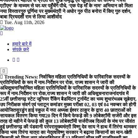
मनकामेश्वर महादेव से प्रदेश की सुख-समृद्धि एवं खुशहाली की कामना
‘नेचर्स
एटीएम’ के माध्यम से घर-घर पहुँचेंगे पौधे, ‘एक पेड़ माँ के नाम’ अभियान को मिला
नया विस्तार
गुरु पूर्णिमा पर मुख्यमंत्री ने अघोर गुरु पीठ बनोरा में किए गुरु दर्शन,
बाबा प्रियदर्शी राम से लिया आशीर्वाद
Tue. Aug 11th, 2026
हमारे बारे में
संपर्क करे
Trending News:
निर्वाचित महिला प्रतिनिधियों के पारिवारिक सदस्यों के
प्रतिनिधियों के रूप में नाम-निर्देशन पर रोक, राज्य शासन ने जारी की
अधिसूचना
निर्वाचित महिला प्रतिनिधियों के पारिवारिक सदस्यों के प्रतिनिधियों के
रूप में नाम-निर्देशन पर रोक,राज्य शासन ने जारी की अधिसूचना
राजनांदगांव में
25वीं छत्तीसगढ़ स्टेट जूनियर रैंकिंग बैडमिंटन टूर्नामेंट का भव्य शुभारंभ
अब सूबेदार,
उप निरीक्षक संवर्ग एवं प्लाटून कमांडर मुख्य परीक्षा 02, 03 एवं 04 नवम्बर को होगी
आयोजित
सुरडुंग हाई स्कुल में नपा अध्यक्ष ईश्वर ठाकुर के द्वारा 40 छात्राओं को
सायकल वितरण किया गया
​20 दिन में किये फेफड़े की 9 लोबेक्टॉमी सर्जरी और इस
तरह दो महीने में फेफड़े की कुल 13 लोबेक्टॉमी सर्जरी
जब दिल्ली के मंच पर जीवंत
हुई छत्तीसगढ़ की पंडवानी परंपरा
मुख्यमंत्री विष्णु देव साय ने हाथ में तिरंगा थामकर
किया भव्य तिरंगा यात्रा का नेतृत्व
विष्णु सरकार ने बढ़ाया किसानों का मान-खेती
किसानी को मिला नया संबल
बिरेभाट में 33 महिलाएं सीख रहीं राजमिस्त्री का