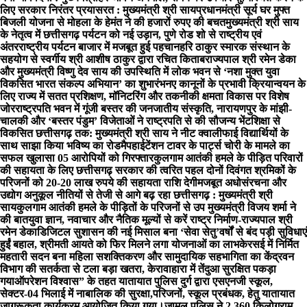
लिए सरकार निरंतर प्रयासरत : मुख्यमंत्री श्री साय
प्रधानमंत्री सूर्य घर मुफ्त
बिजली योजना से मोहला के हेमंत ने की हजारों रुपए की बचत
मुख्यमंत्री श्री साय
के नेतृत्व में छत्तीसगढ़ पर्यटन को नई उड़ान, पुणे रोड शो से राष्ट्रीय एवं
अंतरराष्ट्रीय पर्यटन बाजार में मजबूत हुई पहचान
हरि ठाकुर स्मारक संस्थान के
सहयोग से स्वर्गीय श्री आशीष ठाकुर द्वारा रचित किताब
राज्यपाल श्री रमेन डेका
और मुख्यमंत्री विष्णु देव साय की उपस्थिति में लोक भवन से ‘नशा मुक्त युवा
विकसित भारत संकल्प अभियान’ का शुभारंभ
नए कानूनों के प्रभावी क्रियान्वयन के
लिए राज्य में सतत प्रशिक्षण, मॉनिटरिंग और तकनीकी क्षमता विकास पर विशेष
जोर
राष्ट्रपति भवन में गूंजी बस्तर की जनजातीय संस्कृति, नारायणपुर के मांझी-
चालकी और ‘बस्तर पंडुम’ विजेताओं ने राष्ट्रपति से की सौजन्य भेंट
शिक्षा से
विकसित छत्तीसगढ़ तक: मुख्यमंत्री श्री साय ने नीट क्वालीफाई विद्यार्थियों के
साथ साझा किया भविष्य का रोडमैप
हाईटेंशन टावर के पार्ट्स चोरी के मामले का
सफल खुलासा 05 आरोपियों को गिरफ्तार
कुलगाम आतंकी हमले के पीड़ित परिवारों
की सहायता के लिए छत्तीसगढ़ सरकार की त्वरित पहल दोनों दिवंगत श्रमिकों के
परिजनों को 20-20 लाख रुपये की सहायता राशि देगी
मजबूत अधोसंरचना और
उद्योग अनुकूल नीतियों से तेजी से आगे बढ़ रहा छत्तीसगढ़ : मुख्यमंत्री श्री
साय
कुलगाम आतंकी हमले के पीड़ितों के परिजनों से उप मुख्यमंत्री विजय शर्मा ने
की बात
युवा ज्ञान, नवाचार और नैतिक मूल्यों से करें राष्ट्र निर्माण-राज्यपाल श्री
रमेन डेका
​डिजिटल सुशासन की नई मिसाल बना ‘सेवा सेतु’
वर्षों से बंद पड़ी सुविधाएं
हुईं बहाल, श्रीमती आयते को फिर मिलने लगा योजनाओं का लाभ
केरसई में निर्मित
महतारी सदन बना महिला सशक्तिकरण और सामुदायिक सहभागिता का केंद्र
वन
विभाग की सतर्कता से टला बड़ा खतरा, केरावाहारा में तेंदुआ सुरक्षित पकड़ा
गया
ऑपरेशन विश्वास” के तहत यातायात पुलिस दुर्ग द्वारा एसएनजी स्कूल,
सेक्टर-04 भिलाई में नाबालिक की सुरक्षा,परिजनों, स्कूल प्रबंधक, हेतु यातायात
जागरूकता कार्यक्रम आयोजित किया गया।
जामुल पुलिस ने 2.360 किलोग्राम