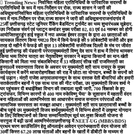
Skip
Trending News:
निर्वाचित महिला प्रतिनिधियों के पारिवारिक सदस्यों के
to
प्रतिनिधियों के रूप में नाम-निर्देशन पर रोक, राज्य शासन ने जारी की
content
अधिसूचना
निर्वाचित महिला प्रतिनिधियों के पारिवारिक सदस्यों के प्रतिनिधियों के
रूप में नाम-निर्देशन पर रोक,राज्य शासन ने जारी की अधिसूचना
राजनांदगांव में
25वीं छत्तीसगढ़ स्टेट जूनियर रैंकिंग बैडमिंटन टूर्नामेंट का भव्य शुभारंभ
अब सूबेदार,
उप निरीक्षक संवर्ग एवं प्लाटून कमांडर मुख्य परीक्षा 02, 03 एवं 04 नवम्बर को होगी
आयोजित
सुरडुंग हाई स्कुल में नपा अध्यक्ष ईश्वर ठाकुर के द्वारा 40 छात्राओं को
सायकल वितरण किया गया
​20 दिन में किये फेफड़े की 9 लोबेक्टॉमी सर्जरी और इस
तरह दो महीने में फेफड़े की कुल 13 लोबेक्टॉमी सर्जरी
जब दिल्ली के मंच पर जीवंत
हुई छत्तीसगढ़ की पंडवानी परंपरा
मुख्यमंत्री विष्णु देव साय ने हाथ में तिरंगा थामकर
किया भव्य तिरंगा यात्रा का नेतृत्व
विष्णु सरकार ने बढ़ाया किसानों का मान-खेती
किसानी को मिला नया संबल
बिरेभाट में 33 महिलाएं सीख रहीं राजमिस्त्री का
हुनर
80वें स्वतन्त्रता दिवस के अवसर पर मुख्यमंत्री श्री साय रायपुर के मुख्य
कार्यक्रम में करेंगे ध्वजारोहण
शिक्षा की राह में छोटा-सा योगदान, बच्चों के सपनों को
नई उड़ान : मंत्री राजेश अग्रवाल
मानसून के साथ दस्तक देती बीमारियां और हमारी
सतर्कता
तीन बहनों ने एक साथ पास की नीट परीक्षा, उप मुख्यमंत्री विजय शर्मा ने
घर पहुंचकर दी बधाई
शिक्षा विभाग की तबादला सूची जारी, 700 शिक्षको के हुए
ट्रांसफर, विभिन्न कारणों से 400 नाम रुके
विष्णु भैया’ के सुशासन में महतारी वंदन
बना महिलाओं की आत्मनिर्भरता का आधार
सेन समाज सनातन परंपराओं और
सामाजिक समरसता का मजबूत आधार : मुख्यमंत्री श्री साय
छात्रावासी बच्चों के
बीच पहुंचे उप मुख्यमंत्री विजय शर्मा
मुख्यमंत्री ने विभिन्न क्षेत्रों में उत्कृष्ट योगदान
के लिए विशिष्टजनों को किया सम्मानित
पीएम सूर्य घर-मुफ्त बिजली योजना से
सरगुजा में बढ़ी ऊर्जा आत्मनिर्भरता
छत्तीसगढ़ में NEET-UG (MBBS/BDS)
प्रथम चरण काउंसिलिंग हेतु ऑनलाईन आवेदन प्रारंभ
महतारी वंदन योजना की
30वीं किस्त 67.20 लाख माताओं और बहनों के खातों में डीबीटी के माध्यम से