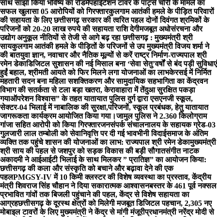
साथ साझा किया भविष्य का रोडमैप
हाईटेंशन टावर के पार्ट्स चोरी के मामले का
सफल खुलासा 05 आरोपियों को गिरफ्तार
कुलगाम आतंकी हमले के पीड़ित परिवारों
की सहायता के लिए छत्तीसगढ़ सरकार की त्वरित पहल दोनों दिवंगत श्रमिकों के
परिजनों को 20-20 लाख रुपये की सहायता राशि देगी
मजबूत अधोसंरचना और
उद्योग अनुकूल नीतियों से तेजी से आगे बढ़ रहा छत्तीसगढ़ : मुख्यमंत्री श्री
साय
कुलगाम आतंकी हमले के पीड़ितों के परिजनों से उप मुख्यमंत्री विजय शर्मा ने
की बात
युवा ज्ञान, नवाचार और नैतिक मूल्यों से करें राष्ट्र निर्माण-राज्यपाल श्री
रमेन डेका
​डिजिटल सुशासन की नई मिसाल बना ‘सेवा सेतु’
वर्षों से बंद पड़ी सुविधाएं
हुईं बहाल, श्रीमती आयते को फिर मिलने लगा योजनाओं का लाभ
केरसई में निर्मित
महतारी सदन बना महिला सशक्तिकरण और सामुदायिक सहभागिता का केंद्र
वन
विभाग की सतर्कता से टला बड़ा खतरा, केरावाहारा में तेंदुआ सुरक्षित पकड़ा
गया
ऑपरेशन विश्वास” के तहत यातायात पुलिस दुर्ग द्वारा एसएनजी स्कूल,
सेक्टर-04 भिलाई में नाबालिक की सुरक्षा,परिजनों, स्कूल प्रबंधक, हेतु यातायात
जागरूकता कार्यक्रम आयोजित किया गया।
जामुल पुलिस ने 2.360 किलोग्राम
गांजा सहित आरोपी को किया गिरफ्तार
जनसंपर्क संचालनालय के सहायक ग्रेड-03
गुलजारी लाल तम्बोली को सेवानिवृत्ति पर दी गई भावभीनी विदाई
समाज के अंतिम
व्यक्ति तक पहुंचे शासन की योजनाओं का लाभ: राज्यपाल श्री रमेन डेका
मुख्यमंत्री
श्री साय की पहल से जशपुर को सड़क विकास की बड़ी सौगात
संगीत नाटक
अकादमी ने आईआईटी भिलाई के साथ मिलकर ” प्रातिज्ञ” का आयोजन किया:
छत्तीसगढ़ की कला और संस्कृति को बचाने और बढ़ावा देने की एक
पहल
PMGSY-IV में 10 किमी क्लस्टर की विशेष व्यवस्था का प्रस्ताव, केंद्रीय
मंत्री शिवराज सिंह चौहान ने दिया सकारात्मक आश्वासन
बस्तर के 461 पूर्व नक्सल
प्रभावित गांवों तक बिजली पहुंचाने की पहल, केंद्र से विशेष सहायता का
आग्रह
छत्तीसगढ़ के दूरस्थ क्षेत्रों को मिलेगी मजबूत डिजिटल पहचान, 2,305 नए
मोबाइल टावरों के लिए मुख्यमंत्री ने केंद्र से मांगी मंजूरी
प्रधानमंत्री नरेंद्र मोदी से