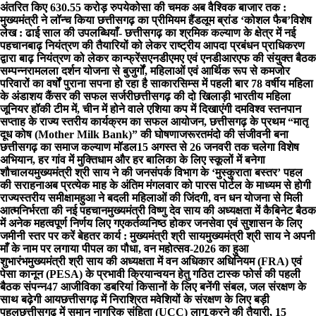
अंतरित किए 630.55 करोड़ रुपये
कोसा की चमक अब वैश्विक बाजार तक :
मुख्यमंत्री ने लॉन्च किया छत्तीसगढ़ का प्रीमियम हैंडलूम ब्रांड ‘कोशल फैब’
विशेष
लेख : ढाई साल की उपलब्धियाँ- छत्तीसगढ़ का श्रमिक कल्याण के क्षेत्र में नई
पहचान
बाढ़ नियंत्रण की तैयारियों को लेकर राष्ट्रीय आपदा प्रबंधन प्राधिकरण
द्वारा बाढ़ नियंत्रण को लेकर कान्फ्रेंस
एनडीएमए एवं एनडीआरएफ की संयुक्त बैठक
सम्पन्न
रामलला दर्शन योजना से बुजुर्गों, महिलाओं एवं आर्थिक रूप से कमजोर
परिवारों का वर्षों पुराना सपना हो रहा है साकार
सिम्स में पहली बार 78 वर्षीय महिला
के अंडाशय कैंसर की सफल सर्जरी
छत्तीसगढ़ की दो खिलाड़ी भारतीय महिला
जूनियर हॉकी टीम में, चीन में होने वाले एशिया कप में दिखाएंगी दम
विश्व स्तनपान
सप्ताह के राज्य स्तरीय कार्यक्रम का सफल आयोजन, छत्तीसगढ़ के प्रथम “मातृ
दूध कोष (Mother Milk Bank)” की घोषणा
जरूरतमंदो की संजीवनी बना
छत्तीसगढ़ का समाज कल्याण मॉडल
15 अगस्त से 26 जनवरी तक चलेगा विशेष
अभियान, हर गांव में मुक्तिधाम और हर बालिका के लिए स्कूलों में बनेगा
शौचालय
मुख्यमंत्री श्री साय ने की जनसंपर्क विभाग के ‘मुस्कुराता बस्तर’ पहल
की सराहना
अब प्रत्येक माह के अंतिम मंगलवार को पारस पोर्टल के माध्यम से होगी
राज्यस्तरीय समीक्षा
महुआ ने बदली महिलाओं की जिंदगी, वन धन योजना से मिली
आत्मनिर्भरता की नई पहचान
मुख्यमंत्री विष्णु देव साय की अध्यक्षता में कैबिनेट बैठक
में अनेक महत्वपूर्ण निर्णय लिए गए
कर्तव्यनिष्ठ होकर जनसेवा एवं सुशासन के लिए
जमीनी स्तर पर करें बेहतर कार्य : मुख्यमंत्री श्री साय
मुख्यमंत्री श्री साय ने अपनी
माँ के नाम पर लगाया पीपल का पौधा, वन महोत्सव-2026 का हुआ
शुभारंभ
मुख्यमंत्री श्री साय की अध्यक्षता में वन अधिकार अधिनियम (FRA) एवं
पेसा कानून (PESA) के प्रभावी क्रियान्वयन हेतु गठित टास्क फोर्स की पहली
बैठक संपन्न
47 आजीविका डबरियां किसानों के लिए बनेंगी संबल, जल संरक्षण के
साथ बढ़ेगी आय
छत्तीसगढ़ में निराश्रित मवेशियों के संरक्षण के लिए बड़ी
पहल
छत्तीसगढ़ में समान नागरिक संहिता (UCC) लागू करने की तैयारी, 15