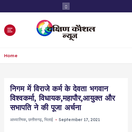
S
k
i
p
t
o
c
o
Home
n
t
e
n
t
निगम में विराजे कर्म के देवता भगवान
विश्वकर्मा, विधायक,महापौर,आयुक्त और
सभापति ने की पूजा अर्चना
आध्यात्मिक
,
छत्तीसगढ़
,
भिलाई
September 17, 2021