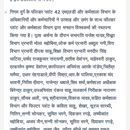
निगम दुर्ग के फील्डर प्लांट 42 एमएलडी और कर्मशाला विभाग के
अधिकारियों और कर्मचारियों ने उत्साह और उमंग के साथ फील्डर
प्लांट और कर्मशाला विभाग द्वारा भगवान विश्वकर्मा की स्थापना
किया गया है। पूजा अर्चना के दौरान सभापति राजेश यादव,विधूत
विभाग प्रभारी भोला महोबिया,लोक कर्म प्रभारी अब्दुल गनी,वित्त
विभाग प्रभारी दीपक साहू,शिक्षा विभाग प्रभारी मनदीप सिंह
भाटिया,पार्षद राजकुमार नारायणी,सतीश देवांगन, माहेश्वरी ठाकुर,
एल्डरमेन कृष्णा देवांगन,कार्यपालन अभियंता आरके पांडेय,जितेंद्र
समैया, एआर रंहगाडाले,वीपी मिश्रा,आर.के पालिया,प्रकाश चंद
थावनी,गिरीश दीवान, राजेन्द्र धबाले,शिव शर्मा,कर्मशाला अधीक्षक
बिरेन्द्र ठाकुर,उपअभियंता पंकज साहू,जलकार्य निरीक्षक नारायण
ठाकुर,सौयब अली, पप्पू श्रीवास्तव,विकास यादव,सहित कर्मशाला
विभाग और फिल्टर प्लांट के कविता साहू, शेखर, सूरज सारथी,
नितिन,सन्नी सोनकर, सुमित भरने, दिवाकर रगड़े, लष्मीकांत
महोबिया, अजय जैन,सन्नी सोनकर, सुमित भरने, दिवाकर रगड़े,
लष्मीकांत महोबिया, अजय जैन, नरेंद्र बुंदेले,एवं समस्त वाहन