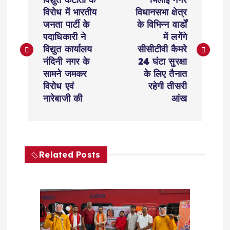
o
विरोध में भारतीय
विधानसभा क्षेत्र
जनता पार्टी के
के विभिन्न वार्डों
s
पदाधिकारी ने
में लगेंगे
विद्युत कार्यालय
सीसीटीवी कैमरे
t
नंदिनी नगर के
24 घंटा सुरक्षा
सामने जमकर
के लिए तैनात
n
विरोध एवं
रहेगी तीसरी
नारेबाजी की
आंख
a
v
Related Posts
i
g
a