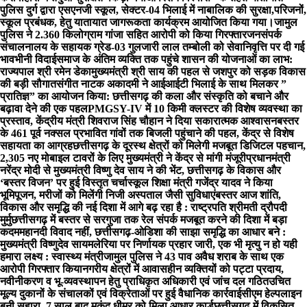
पुलिस दुर्ग द्वारा एसएनजी स्कूल, सेक्टर-04 भिलाई में नाबालिक की सुरक्षा,परिजनों,
स्कूल प्रबंधक, हेतु यातायात जागरूकता कार्यक्रम आयोजित किया गया।
जामुल
पुलिस ने 2.360 किलोग्राम गांजा सहित आरोपी को किया गिरफ्तार
जनसंपर्क
संचालनालय के सहायक ग्रेड-03 गुलजारी लाल तम्बोली को सेवानिवृत्ति पर दी गई
भावभीनी विदाई
समाज के अंतिम व्यक्ति तक पहुंचे शासन की योजनाओं का लाभ:
राज्यपाल श्री रमेन डेका
मुख्यमंत्री श्री साय की पहल से जशपुर को सड़क विकास
की बड़ी सौगात
संगीत नाटक अकादमी ने आईआईटी भिलाई के साथ मिलकर ”
प्रातिज्ञ” का आयोजन किया: छत्तीसगढ़ की कला और संस्कृति को बचाने और
बढ़ावा देने की एक पहल
PMGSY-IV में 10 किमी क्लस्टर की विशेष व्यवस्था का
प्रस्ताव, केंद्रीय मंत्री शिवराज सिंह चौहान ने दिया सकारात्मक आश्वासन
बस्तर
के 461 पूर्व नक्सल प्रभावित गांवों तक बिजली पहुंचाने की पहल, केंद्र से विशेष
सहायता का आग्रह
छत्तीसगढ़ के दूरस्थ क्षेत्रों को मिलेगी मजबूत डिजिटल पहचान,
2,305 नए मोबाइल टावरों के लिए मुख्यमंत्री ने केंद्र से मांगी मंजूरी
प्रधानमंत्री
नरेंद्र मोदी से मुख्यमंत्री विष्णु देव साय ने की भेंट, छत्तीसगढ़ के विकास और
‘बस्तर विजन’ पर हुई विस्तृत चर्चा
स्कूल शिक्षा मंत्री गजेंद्र यादव ने किया
भूमिपूजन, मरीजों को मिलेंगी निजी अस्पताल जैसी सुविधाएं
बस्तर आज शांति,
विकास और समृद्धि की नई दिशा में आगे बढ़ रहा है : राष्ट्रपति श्रीमती द्रौपदी
मुर्मु
छत्तीसगढ़ में बस्तर से सरगुजा तक रेल संपर्क मजबूत करने की दिशा में बड़ा
कदम
महानदी विवाद नहीं, छत्तीसगढ़-ओडिशा की साझा समृद्धि का आधार बने :
मुख्यमंत्री विष्णुदेव साय
मलेरिया पर निर्णायक प्रहार जारी, एक भी मृत्यु न हो यही
हमारा लक्ष्य : स्वास्थ्य मंत्री
जामुल पुलिस ने 43 पाव अवैध शराब के साथ एक
आरोपी गिरफ्तार किया
नगरीय क्षेत्रों में आवासहीन व्यक्तियों को पट्टा प्रदाय,
नवीनीकरण व भू-व्यवस्थापन हेतु प्राधिकृत अधिकारी एवं जांच दल गठित
उचित
मूल्य दुकानों के संचालकों एवं विक्रेताओं पर हुई वैधानिक कार्रवाई
सीएम हेल्पलाइन
बनी सहारा, 7 साल बाद मुकुंद धीमर को मिला आधार कार्ड
छत्तीसगढ़ में विकसित