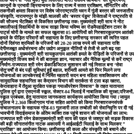
लोक भवन से ‘नशा मुक्त युवा विकसित भारत संकल्प अभियान’ का शुभारंभ
नए
कानूनों के प्रभावी क्रियान्वयन के लिए राज्य में सतत प्रशिक्षण, मॉनिटरिंग और
तकनीकी क्षमता विकास पर विशेष जोर
राष्ट्रपति भवन में गूंजी बस्तर की जनजातीय
संस्कृति, नारायणपुर के मांझी-चालकी और ‘बस्तर पंडुम’ विजेताओं ने राष्ट्रपति से
की सौजन्य भेंट
शिक्षा से विकसित छत्तीसगढ़ तक: मुख्यमंत्री श्री साय ने नीट
क्वालीफाई विद्यार्थियों के साथ साझा किया भविष्य का रोडमैप
हाईटेंशन टावर के
पार्ट्स चोरी के मामले का सफल खुलासा 05 आरोपियों को गिरफ्तार
कुलगाम आतंकी
हमले के पीड़ित परिवारों की सहायता के लिए छत्तीसगढ़ सरकार की त्वरित पहल
दोनों दिवंगत श्रमिकों के परिजनों को 20-20 लाख रुपये की सहायता राशि
देगी
मजबूत अधोसंरचना और उद्योग अनुकूल नीतियों से तेजी से आगे बढ़ रहा
छत्तीसगढ़ : मुख्यमंत्री श्री साय
कुलगाम आतंकी हमले के पीड़ितों के परिजनों से उप
मुख्यमंत्री विजय शर्मा ने की बात
युवा ज्ञान, नवाचार और नैतिक मूल्यों से करें राष्ट्र
निर्माण-राज्यपाल श्री रमेन डेका
​डिजिटल सुशासन की नई मिसाल बना ‘सेवा
सेतु’
वर्षों से बंद पड़ी सुविधाएं हुईं बहाल, श्रीमती आयते को फिर मिलने लगा
योजनाओं का लाभ
केरसई में निर्मित महतारी सदन बना महिला सशक्तिकरण और
सामुदायिक सहभागिता का केंद्र
वन विभाग की सतर्कता से टला बड़ा खतरा,
केरावाहारा में तेंदुआ सुरक्षित पकड़ा गया
ऑपरेशन विश्वास” के तहत यातायात
पुलिस दुर्ग द्वारा एसएनजी स्कूल, सेक्टर-04 भिलाई में नाबालिक की सुरक्षा,परिजनों,
स्कूल प्रबंधक, हेतु यातायात जागरूकता कार्यक्रम आयोजित किया गया।
जामुल
पुलिस ने 2.360 किलोग्राम गांजा सहित आरोपी को किया गिरफ्तार
जनसंपर्क
संचालनालय के सहायक ग्रेड-03 गुलजारी लाल तम्बोली को सेवानिवृत्ति पर दी गई
भावभीनी विदाई
समाज के अंतिम व्यक्ति तक पहुंचे शासन की योजनाओं का लाभ:
राज्यपाल श्री रमेन डेका
मुख्यमंत्री श्री साय की पहल से जशपुर को सड़क विकास
की बड़ी सौगात
संगीत नाटक अकादमी ने आईआईटी भिलाई के साथ मिलकर ”
प्रातिज्ञ” का आयोजन किया: छत्तीसगढ़ की कला और संस्कृति को बचाने और