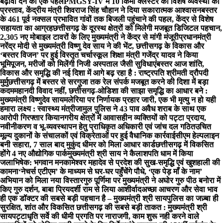
बढ़ावा देने की एक पहल
PMGSY-IV में 10 किमी क्लस्टर की विशेष व्यवस्था का
प्रस्ताव, केंद्रीय मंत्री शिवराज सिंह चौहान ने दिया सकारात्मक आश्वासन
बस्तर
के 461 पूर्व नक्सल प्रभावित गांवों तक बिजली पहुंचाने की पहल, केंद्र से विशेष
सहायता का आग्रह
छत्तीसगढ़ के दूरस्थ क्षेत्रों को मिलेगी मजबूत डिजिटल पहचान,
2,305 नए मोबाइल टावरों के लिए मुख्यमंत्री ने केंद्र से मांगी मंजूरी
प्रधानमंत्री
नरेंद्र मोदी से मुख्यमंत्री विष्णु देव साय ने की भेंट, छत्तीसगढ़ के विकास और
‘बस्तर विजन’ पर हुई विस्तृत चर्चा
स्कूल शिक्षा मंत्री गजेंद्र यादव ने किया
भूमिपूजन, मरीजों को मिलेंगी निजी अस्पताल जैसी सुविधाएं
बस्तर आज शांति,
विकास और समृद्धि की नई दिशा में आगे बढ़ रहा है : राष्ट्रपति श्रीमती द्रौपदी
मुर्मु
छत्तीसगढ़ में बस्तर से सरगुजा तक रेल संपर्क मजबूत करने की दिशा में बड़ा
कदम
महानदी विवाद नहीं, छत्तीसगढ़-ओडिशा की साझा समृद्धि का आधार बने :
मुख्यमंत्री विष्णुदेव साय
मलेरिया पर निर्णायक प्रहार जारी, एक भी मृत्यु न हो यही
हमारा लक्ष्य : स्वास्थ्य मंत्री
जामुल पुलिस ने 43 पाव अवैध शराब के साथ एक
आरोपी गिरफ्तार किया
नगरीय क्षेत्रों में आवासहीन व्यक्तियों को पट्टा प्रदाय,
नवीनीकरण व भू-व्यवस्थापन हेतु प्राधिकृत अधिकारी एवं जांच दल गठित
उचित
मूल्य दुकानों के संचालकों एवं विक्रेताओं पर हुई वैधानिक कार्रवाई
सीएम हेल्पलाइन
बनी सहारा, 7 साल बाद मुकुंद धीमर को मिला आधार कार्ड
छत्तीसगढ़ में विकसित
होंगे 4 नए औद्योगिक पार्क
मुख्यमंत्री श्री साय ने कैलाशपति धाम में किया
जलाभिषेक: भगवान मनकामेश्वर महादेव से प्रदेश की सुख-समृद्धि एवं खुशहाली की
कामना
‘नेचर्स एटीएम’ के माध्यम से घर-घर पहुँचेंगे पौधे, ‘एक पेड़ माँ के नाम’
अभियान को मिला नया विस्तार
गुरु पूर्णिमा पर मुख्यमंत्री ने अघोर गुरु पीठ बनोरा में
किए गुरु दर्शन, बाबा प्रियदर्शी राम से लिया आशीर्वाद
अच्छा आचरण और सेवा भाव
ही एक डॉक्टर की सबसे बड़ी पहचान है – मुख्यमंत्री श्री साय
पुलिस का जज़्बा ही
सुरक्षित, शांत और विकसित छत्तीसगढ़ की सबसे बड़ी ताकत : मुख्यमंत्री श्री
साय
पट्टाधृति सर्वे की धीमी प्रगति पर नाराजगी, काम शुरू नही करने वाले