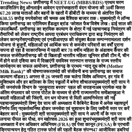
Skip
Trending News:
छत्तीसगढ़ में NEET-UG (MBBS/BDS) प्रथम चरण
to
काउंसिलिंग हेतु ऑनलाईन आवेदन प्रारंभ
महतारी वंदन योजना की 30वीं किस्त
content
67.20 लाख माताओं और बहनों के खातों में डीबीटी के माध्यम से अंतरित किए
630.55 करोड़ रुपये
कोसा की चमक अब वैश्विक बाजार तक : मुख्यमंत्री ने लॉन्च
किया छत्तीसगढ़ का प्रीमियम हैंडलूम ब्रांड ‘कोशल फैब’
विशेष लेख : ढाई साल की
उपलब्धियाँ- छत्तीसगढ़ का श्रमिक कल्याण के क्षेत्र में नई पहचान
बाढ़ नियंत्रण की
तैयारियों को लेकर राष्ट्रीय आपदा प्रबंधन प्राधिकरण द्वारा बाढ़ नियंत्रण को
लेकर कान्फ्रेंस
एनडीएमए एवं एनडीआरएफ की संयुक्त बैठक सम्पन्न
रामलला दर्शन
योजना से बुजुर्गों, महिलाओं एवं आर्थिक रूप से कमजोर परिवारों का वर्षों पुराना
सपना हो रहा है साकार
सिम्स में पहली बार 78 वर्षीय महिला के अंडाशय कैंसर की
सफल सर्जरी
छत्तीसगढ़ की दो खिलाड़ी भारतीय महिला जूनियर हॉकी टीम में, चीन
में होने वाले एशिया कप में दिखाएंगी दम
विश्व स्तनपान सप्ताह के राज्य स्तरीय
कार्यक्रम का सफल आयोजन, छत्तीसगढ़ के प्रथम “मातृ दूध कोष (Mother
Milk Bank)” की घोषणा
जरूरतमंदो की संजीवनी बना छत्तीसगढ़ का समाज
कल्याण मॉडल
15 अगस्त से 26 जनवरी तक चलेगा विशेष अभियान, हर गांव में
मुक्तिधाम और हर बालिका के लिए स्कूलों में बनेगा शौचालय
मुख्यमंत्री श्री साय ने
की जनसंपर्क विभाग के ‘मुस्कुराता बस्तर’ पहल की सराहना
अब प्रत्येक माह के
अंतिम मंगलवार को पारस पोर्टल के माध्यम से होगी राज्यस्तरीय समीक्षा
महुआ ने
बदली महिलाओं की जिंदगी, वन धन योजना से मिली आत्मनिर्भरता की नई
पहचान
मुख्यमंत्री विष्णु देव साय की अध्यक्षता में कैबिनेट बैठक में अनेक महत्वपूर्ण
निर्णय लिए गए
कर्तव्यनिष्ठ होकर जनसेवा एवं सुशासन के लिए जमीनी स्तर पर करें
बेहतर कार्य : मुख्यमंत्री श्री साय
मुख्यमंत्री श्री साय ने अपनी माँ के नाम पर
लगाया पीपल का पौधा, वन महोत्सव-2026 का हुआ शुभारंभ
मुख्यमंत्री श्री साय की
अध्यक्षता में वन अधिकार अधिनियम (FRA) एवं पेसा कानून (PESA) के प्रभावी
क्रियान्वयन हेतु गठित टास्क फोर्स की पहली बैठक संपन्न
47 आजीविका डबरियां