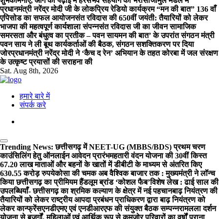
शुभकामनाएं, आगे की पढ़ाई में हरसंभव सहयोग का भरोसा
जामुल मंडल में
प्रधानमंत्री नरेंद्र मोदी जी के लोकप्रिय रेडियो कार्यक्रम “मन की बात” 136 वाँ
एपिसोड का सफल आयोजन
संत रविदास की 650वीं जयंती: तैयारियों को लेकर
भाजपा की महत्वपूर्ण कार्यशाला संपन्नसंत रविदास जी का जीवन सामाजिक
समरसता और बंधुत्व का प्रतीक – पवन साय
मन की बात’ के उपरांत संगठन मंत्री
पवन साय ने ली बूथ कार्यकर्ताओं की बैठक, संगठन सशक्तिकरण पर दिया
जोर
प्रधानमंत्री नरेंद्र मोदी ने ‘कैच द रेन’ अभियान के तहत कोरबा में जल संरक्षण
के उत्कृष्ट प्रयासों की सराहना की
Sat. Aug 8th, 2026
हमारे बारे में
संपर्क करे
Trending News:
छत्तीसगढ़ में NEET-UG (MBBS/BDS) प्रथम चरण
काउंसिलिंग हेतु ऑनलाईन आवेदन प्रारंभ
महतारी वंदन योजना की 30वीं किस्त
67.20 लाख माताओं और बहनों के खातों में डीबीटी के माध्यम से अंतरित किए
630.55 करोड़ रुपये
कोसा की चमक अब वैश्विक बाजार तक : मुख्यमंत्री ने लॉन्च
किया छत्तीसगढ़ का प्रीमियम हैंडलूम ब्रांड ‘कोशल फैब’
विशेष लेख : ढाई साल की
उपलब्धियाँ- छत्तीसगढ़ का श्रमिक कल्याण के क्षेत्र में नई पहचान
बाढ़ नियंत्रण की
तैयारियों को लेकर राष्ट्रीय आपदा प्रबंधन प्राधिकरण द्वारा बाढ़ नियंत्रण को
लेकर कान्फ्रेंस
एनडीएमए एवं एनडीआरएफ की संयुक्त बैठक सम्पन्न
रामलला दर्शन
योजना से बुजुर्गों, महिलाओं एवं आर्थिक रूप से कमजोर परिवारों का वर्षों पुराना