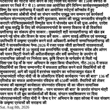
पटवारियों को नोटिस जारी करने के दिए निर्देश
’वंदे मातरम’ की 150वीं वर्षगांठ के
अवसर पर जिले में 7 से 15 अगस्त तक आयोजित होंगे विभिन्न कार्यक्रम
मुख्यमंत्री
विष्णु देव साय छत्तीसगढ़ में पहली बार आयोजित स्पोर्ट्स कॉन्क्लेव में हुए
शामिल
भाजपा ओबीसी मोर्चा का संभाग स्तरीय प्रबुद्ध जन सम्मान एवं कार्यकर्ता
सम्मेलन संपन्न
राष्ट्रपति से करेंगे मुलाकात, बस्तर की समृद्ध जनजातीय संस्कृति से
कराएंगे परिचित
मुख्यमंत्री विष्णुदेव साय ने भोरमदेव धाम में की पूजा-अर्चना, प्रदेश
की सुख-समृद्धि के लिए की मंगलकामना
गांवों के समग्र विकास से ही विकसित
छत्तीसगढ़ का संकल्प होगा साकार : मुख्यमंत्री श्री साय
छत्तीसगढ़ को खेल हब
बनाने नई सोच और विजन के साथ करें काम – अरुण साव
ई-ऑफिस एवं समयबद्ध
उपस्थिति में उत्कृष्ट प्रदर्शन करने वाले अधिकारी-कर्मचारी सम्मानित
छत्तीसगढ़ की
बेटी ने सायकॉमनवेल्थ गेम्स-2026 में रजत पदक जीती ज्ञानेश्वरी यादव
माताओं,
बहनों और बच्चों से 30 जुलाई तक हस्तनिर्मित राखी, शुभकामना संदेश और आंगन
की पावन मिट्टी भेजने की अपील
जीवामृत और वर्मी कम्पोस्ट के उपयोग से
रासायनिक उर्वरकों पर निर्भरता कम, कृषि विभाग के मार्गदर्शन से मिली नई
दिशा
‘एक पेड़ माँ के नाम’ अभियान के तहत किया पौधारोपण, नीट-2026 में सफल
विद्यार्थियों का किया सम्मान
नीट में सफलता हासिल करने वाले विद्यार्थियों को दी
शुभकामनाएं, आगे की पढ़ाई में हरसंभव सहयोग का भरोसा
जामुल मंडल में
प्रधानमंत्री नरेंद्र मोदी जी के लोकप्रिय रेडियो कार्यक्रम “मन की बात” 136 वाँ
एपिसोड का सफल आयोजन
संत रविदास की 650वीं जयंती: तैयारियों को लेकर
भाजपा की महत्वपूर्ण कार्यशाला संपन्नसंत रविदास जी का जीवन सामाजिक
समरसता और बंधुत्व का प्रतीक – पवन साय
मन की बात’ के उपरांत संगठन मंत्री
पवन साय ने ली बूथ कार्यकर्ताओं की बैठक, संगठन सशक्तिकरण पर दिया
जोर
प्रधानमंत्री नरेंद्र मोदी ने ‘कैच द रेन’ अभियान के तहत कोरबा में जल संरक्षण
के उत्कृष्ट प्रयासों की सराहना की
Sat. Aug 8th, 2026