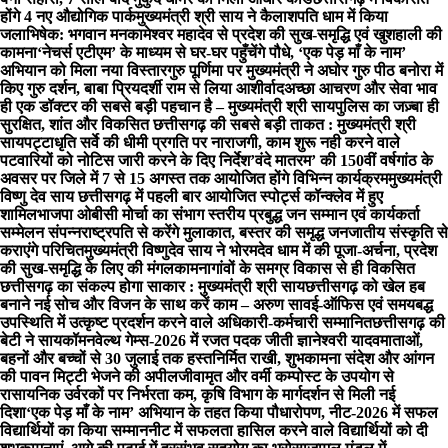
होंगे 4 नए औद्योगिक पार्क
मुख्यमंत्री श्री साय ने कैलाशपति धाम में किया
जलाभिषेक: भगवान मनकामेश्वर महादेव से प्रदेश की सुख-समृद्धि एवं खुशहाली की
कामना
‘नेचर्स एटीएम’ के माध्यम से घर-घर पहुँचेंगे पौधे, ‘एक पेड़ माँ के नाम’
अभियान को मिला नया विस्तार
गुरु पूर्णिमा पर मुख्यमंत्री ने अघोर गुरु पीठ बनोरा में
किए गुरु दर्शन, बाबा प्रियदर्शी राम से लिया आशीर्वाद
अच्छा आचरण और सेवा भाव
ही एक डॉक्टर की सबसे बड़ी पहचान है – मुख्यमंत्री श्री साय
पुलिस का जज़्बा ही
सुरक्षित, शांत और विकसित छत्तीसगढ़ की सबसे बड़ी ताकत : मुख्यमंत्री श्री
साय
पट्टाधृति सर्वे की धीमी प्रगति पर नाराजगी, काम शुरू नही करने वाले
पटवारियों को नोटिस जारी करने के दिए निर्देश
’वंदे मातरम’ की 150वीं वर्षगांठ के
अवसर पर जिले में 7 से 15 अगस्त तक आयोजित होंगे विभिन्न कार्यक्रम
मुख्यमंत्री
विष्णु देव साय छत्तीसगढ़ में पहली बार आयोजित स्पोर्ट्स कॉन्क्लेव में हुए
शामिल
भाजपा ओबीसी मोर्चा का संभाग स्तरीय प्रबुद्ध जन सम्मान एवं कार्यकर्ता
सम्मेलन संपन्न
राष्ट्रपति से करेंगे मुलाकात, बस्तर की समृद्ध जनजातीय संस्कृति से
कराएंगे परिचित
मुख्यमंत्री विष्णुदेव साय ने भोरमदेव धाम में की पूजा-अर्चना, प्रदेश
की सुख-समृद्धि के लिए की मंगलकामना
गांवों के समग्र विकास से ही विकसित
छत्तीसगढ़ का संकल्प होगा साकार : मुख्यमंत्री श्री साय
छत्तीसगढ़ को खेल हब
बनाने नई सोच और विजन के साथ करें काम – अरुण साव
ई-ऑफिस एवं समयबद्ध
उपस्थिति में उत्कृष्ट प्रदर्शन करने वाले अधिकारी-कर्मचारी सम्मानित
छत्तीसगढ़ की
बेटी ने सायकॉमनवेल्थ गेम्स-2026 में रजत पदक जीती ज्ञानेश्वरी यादव
माताओं,
बहनों और बच्चों से 30 जुलाई तक हस्तनिर्मित राखी, शुभकामना संदेश और आंगन
की पावन मिट्टी भेजने की अपील
जीवामृत और वर्मी कम्पोस्ट के उपयोग से
रासायनिक उर्वरकों पर निर्भरता कम, कृषि विभाग के मार्गदर्शन से मिली नई
दिशा
‘एक पेड़ माँ के नाम’ अभियान के तहत किया पौधारोपण, नीट-2026 में सफल
विद्यार्थियों का किया सम्मान
नीट में सफलता हासिल करने वाले विद्यार्थियों को दी