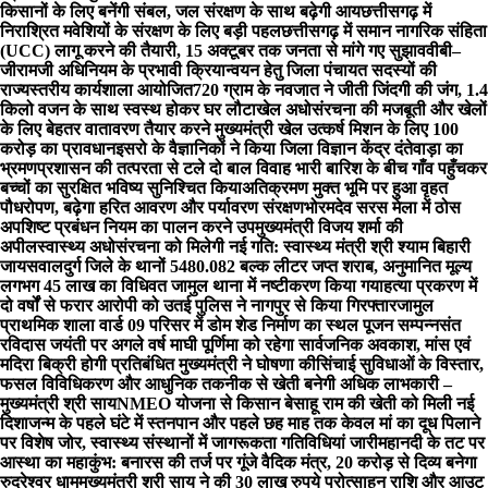
किसानों के लिए बनेंगी संबल, जल संरक्षण के साथ बढ़ेगी आय
छत्तीसगढ़ में
निराश्रित मवेशियों के संरक्षण के लिए बड़ी पहल
छत्तीसगढ़ में समान नागरिक संहिता
(UCC) लागू करने की तैयारी, 15 अक्टूबर तक जनता से मांगे गए सुझाव
वीबी–
जीरामजी अधिनियम के प्रभावी क्रियान्वयन हेतु जिला पंचायत सदस्यों की
राज्यस्तरीय कार्यशाला आयोजित
720 ग्राम के नवजात ने जीती जिंदगी की जंग, 1.4
किलो वजन के साथ स्वस्थ होकर घर लौटा
खेल अधोसंरचना की मजबूती और खेलों
के लिए बेहतर वातावरण तैयार करने मुख्यमंत्री खेल उत्कर्ष मिशन के लिए 100
करोड़ का प्रावधान
इसरो के वैज्ञानिकों ने किया जिला विज्ञान केंद्र दंतेवाड़ा का
भ्रमण
प्रशासन की तत्परता से टले दो बाल विवाह भारी बारिश के बीच गाँव पहुँचकर
बच्चों का सुरक्षित भविष्य सुनिश्चित किया
अतिक्रमण मुक्त भूमि पर हुआ वृहत
पौधरोपण, बढ़ेगा हरित आवरण और पर्यावरण संरक्षण
भोरमदेव सरस मेला में ठोस
अपशिष्ट प्रबंधन नियम का पालन करने उपमुख्यमंत्री विजय शर्मा की
अपील
स्वास्थ्य अधोसंरचना को मिलेगी नई गति: स्वास्थ्य मंत्री श्री श्याम बिहारी
जायसवाल
दुर्ग जिले के थानों 5480.082 बल्क लीटर जप्त शराब, अनुमानित मूल्य
लगभग 45 लाख का विधिवत जामुल थाना में नष्टीकरण किया गया
हत्या प्रकरण में
दो वर्षों से फरार आरोपी को उतई पुलिस ने नागपुर से किया गिरफ्तार
जामुल
प्राथमिक शाला वार्ड 09 परिसर में डोम शेड निर्माण का स्थल पूजन सम्पन्न
संत
रविदास जयंती पर अगले वर्ष माघी पूर्णिमा को रहेगा सार्वजनिक अवकाश, मांस एवं
मदिरा बिक्री होगी प्रतिबंधित मुख्यमंत्री ने घोषणा की
सिंचाई सुविधाओं के विस्तार,
फसल विविधिकरण और आधुनिक तकनीक से खेती बनेगी अधिक लाभकारी –
मुख्यमंत्री श्री साय
NMEO योजना से किसान बेसाहू राम की खेती को मिली नई
दिशा
जन्म के पहले घंटे में स्तनपान और पहले छह माह तक केवल मां का दूध पिलाने
पर विशेष जोर, स्वास्थ्य संस्थानों में जागरूकता गतिविधियां जारी
महानदी के तट पर
आस्था का महाकुंभ: बनारस की तर्ज पर गूंजे वैदिक मंत्र, 20 करोड़ से दिव्य बनेगा
रुद्रेश्वर धाम
मुख्यमंत्री श्री साय ने की 30 लाख रुपये प्रोत्साहन राशि और आउट