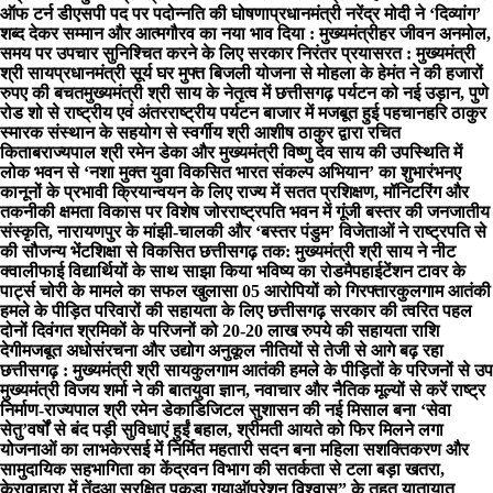
ऑफ टर्न डीएसपी पद पर पदोन्नति की घोषणा
प्रधानमंत्री नरेंद्र मोदी ने ‘दिव्यांग’
शब्द देकर सम्मान और आत्मगौरव का नया भाव दिया : मुख्यमंत्री
हर जीवन अनमोल,
समय पर उपचार सुनिश्चित करने के लिए सरकार निरंतर प्रयासरत : मुख्यमंत्री
श्री साय
प्रधानमंत्री सूर्य घर मुफ्त बिजली योजना से मोहला के हेमंत ने की हजारों
रुपए की बचत
मुख्यमंत्री श्री साय के नेतृत्व में छत्तीसगढ़ पर्यटन को नई उड़ान, पुणे
रोड शो से राष्ट्रीय एवं अंतरराष्ट्रीय पर्यटन बाजार में मजबूत हुई पहचान
हरि ठाकुर
स्मारक संस्थान के सहयोग से स्वर्गीय श्री आशीष ठाकुर द्वारा रचित
किताब
राज्यपाल श्री रमेन डेका और मुख्यमंत्री विष्णु देव साय की उपस्थिति में
लोक भवन से ‘नशा मुक्त युवा विकसित भारत संकल्प अभियान’ का शुभारंभ
नए
कानूनों के प्रभावी क्रियान्वयन के लिए राज्य में सतत प्रशिक्षण, मॉनिटरिंग और
तकनीकी क्षमता विकास पर विशेष जोर
राष्ट्रपति भवन में गूंजी बस्तर की जनजातीय
संस्कृति, नारायणपुर के मांझी-चालकी और ‘बस्तर पंडुम’ विजेताओं ने राष्ट्रपति से
की सौजन्य भेंट
शिक्षा से विकसित छत्तीसगढ़ तक: मुख्यमंत्री श्री साय ने नीट
क्वालीफाई विद्यार्थियों के साथ साझा किया भविष्य का रोडमैप
हाईटेंशन टावर के
पार्ट्स चोरी के मामले का सफल खुलासा 05 आरोपियों को गिरफ्तार
कुलगाम आतंकी
हमले के पीड़ित परिवारों की सहायता के लिए छत्तीसगढ़ सरकार की त्वरित पहल
दोनों दिवंगत श्रमिकों के परिजनों को 20-20 लाख रुपये की सहायता राशि
देगी
मजबूत अधोसंरचना और उद्योग अनुकूल नीतियों से तेजी से आगे बढ़ रहा
छत्तीसगढ़ : मुख्यमंत्री श्री साय
कुलगाम आतंकी हमले के पीड़ितों के परिजनों से उप
मुख्यमंत्री विजय शर्मा ने की बात
युवा ज्ञान, नवाचार और नैतिक मूल्यों से करें राष्ट्र
निर्माण-राज्यपाल श्री रमेन डेका
​डिजिटल सुशासन की नई मिसाल बना ‘सेवा
सेतु’
वर्षों से बंद पड़ी सुविधाएं हुईं बहाल, श्रीमती आयते को फिर मिलने लगा
योजनाओं का लाभ
केरसई में निर्मित महतारी सदन बना महिला सशक्तिकरण और
सामुदायिक सहभागिता का केंद्र
वन विभाग की सतर्कता से टला बड़ा खतरा,
केरावाहारा में तेंदुआ सुरक्षित पकड़ा गया
ऑपरेशन विश्वास” के तहत यातायात