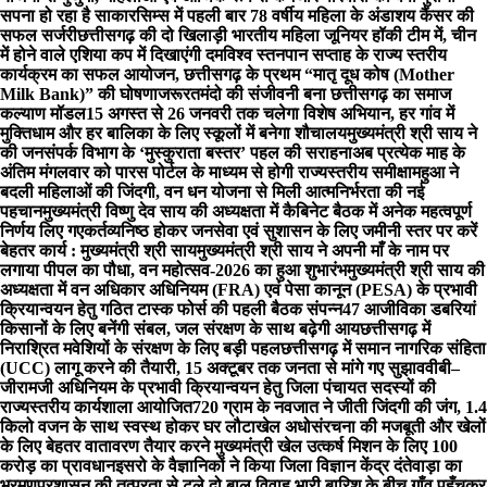
सपना हो रहा है साकार
सिम्स में पहली बार 78 वर्षीय महिला के अंडाशय कैंसर की
सफल सर्जरी
छत्तीसगढ़ की दो खिलाड़ी भारतीय महिला जूनियर हॉकी टीम में, चीन
में होने वाले एशिया कप में दिखाएंगी दम
विश्व स्तनपान सप्ताह के राज्य स्तरीय
कार्यक्रम का सफल आयोजन, छत्तीसगढ़ के प्रथम “मातृ दूध कोष (Mother
Milk Bank)” की घोषणा
जरूरतमंदो की संजीवनी बना छत्तीसगढ़ का समाज
कल्याण मॉडल
15 अगस्त से 26 जनवरी तक चलेगा विशेष अभियान, हर गांव में
मुक्तिधाम और हर बालिका के लिए स्कूलों में बनेगा शौचालय
मुख्यमंत्री श्री साय ने
की जनसंपर्क विभाग के ‘मुस्कुराता बस्तर’ पहल की सराहना
अब प्रत्येक माह के
अंतिम मंगलवार को पारस पोर्टल के माध्यम से होगी राज्यस्तरीय समीक्षा
महुआ ने
बदली महिलाओं की जिंदगी, वन धन योजना से मिली आत्मनिर्भरता की नई
पहचान
मुख्यमंत्री विष्णु देव साय की अध्यक्षता में कैबिनेट बैठक में अनेक महत्वपूर्ण
निर्णय लिए गए
कर्तव्यनिष्ठ होकर जनसेवा एवं सुशासन के लिए जमीनी स्तर पर करें
बेहतर कार्य : मुख्यमंत्री श्री साय
मुख्यमंत्री श्री साय ने अपनी माँ के नाम पर
लगाया पीपल का पौधा, वन महोत्सव-2026 का हुआ शुभारंभ
मुख्यमंत्री श्री साय की
अध्यक्षता में वन अधिकार अधिनियम (FRA) एवं पेसा कानून (PESA) के प्रभावी
क्रियान्वयन हेतु गठित टास्क फोर्स की पहली बैठक संपन्न
47 आजीविका डबरियां
किसानों के लिए बनेंगी संबल, जल संरक्षण के साथ बढ़ेगी आय
छत्तीसगढ़ में
निराश्रित मवेशियों के संरक्षण के लिए बड़ी पहल
छत्तीसगढ़ में समान नागरिक संहिता
(UCC) लागू करने की तैयारी, 15 अक्टूबर तक जनता से मांगे गए सुझाव
वीबी–
जीरामजी अधिनियम के प्रभावी क्रियान्वयन हेतु जिला पंचायत सदस्यों की
राज्यस्तरीय कार्यशाला आयोजित
720 ग्राम के नवजात ने जीती जिंदगी की जंग, 1.4
किलो वजन के साथ स्वस्थ होकर घर लौटा
खेल अधोसंरचना की मजबूती और खेलों
के लिए बेहतर वातावरण तैयार करने मुख्यमंत्री खेल उत्कर्ष मिशन के लिए 100
करोड़ का प्रावधान
इसरो के वैज्ञानिकों ने किया जिला विज्ञान केंद्र दंतेवाड़ा का
भ्रमण
प्रशासन की तत्परता से टले दो बाल विवाह भारी बारिश के बीच गाँव पहुँचकर