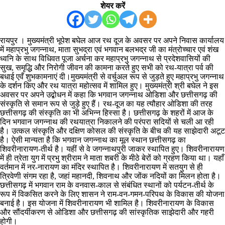
शेयर करें
रायपुर । मुख्यमंत्री भूपेश बघेल आज रथ दूज के अवसर पर अपने निवास कार्यालय
में महाप्रभु जगन्नाथ, माता सुभद्रा एवं भगवान बलभद्र जी का मंत्रोच्चार एवं शंख
ध्वनि के साथ विधिवत पूजा अर्चना कर महाप्रभु जगन्नाथ से प्रदेशवासियों की
सुख, समृद्धि और निरोगी जीवन की कामना करते हुए सभी को रथ-यात्रा पर्व की
बधाई एवँ शुभकामनाएं दी।मुख्यमंत्री से वर्चुअल रूप से जुड़ते हुए महाप्रभु जगन्नाथ
के दर्शन किए और रथ यात्रा महोत्सव में शामिल हुए। मुख्यमंत्री श्री बघेल ने इस
अवसर पर अपने उद्बोधन में कहा कि भगवान जगन्नाथ ओडिशा और छत्तीसगढ़ की
संस्कृति से समान रूप से जुड़े हुए हैं। रथ-दूज का यह त्यौहार ओडिशा की तरह
छत्तीसगढ़ की संस्कृति का भी अभिन्न हिस्सा है। छत्तीसगढ़ के शहरों में आज के
दिन भगवान जगन्नाथ की रथयात्रा निकालने की परंपरा सदियों से चली आ रही
है। उत्कल संस्कृति और दक्षिण कोसल की संस्कृति के बीच की यह साझेदारी अटूट
है। ऐसी मान्यता है कि भगवान जगन्नाथ का मूल स्थान छत्तीसगढ़ का
शिवरीनारायण-तीर्थ है। यहीं से वे जगन्नाथपुरी जाकर स्थापित हुए। शिवरीनारायण
में ही त्रेता युग में प्रभु श्रीराम ने माता शबरी के मीठे बेरों को ग्रहण किया था। यहाँ
वर्तमान में नर-नारायण का मंदिर स्थापित है। शिवरीनारायण में सतयुग से ही
त्रिवेणी संगम रहा है, जहां महानदी, शिवनाथ और जोंक नदियों का मिलन होता है।
छत्तीसगढ़ में भगवान राम के वनवास-काल से संबंधित स्थानों को पर्यटन-तीर्थ के
रूप में विकसित करने के लिए शासन ने राम-वन-गमन-परिपथ के विकास की योजना
बनाई है। इस योजना में शिवरीनारायण भी शामिल है। शिवरीनारायण के विकास
और सौंदर्यीकरण से ओडिशा और छत्तीसगढ़ की सांस्कृतिक साझेदारी और गहरी
होगी।