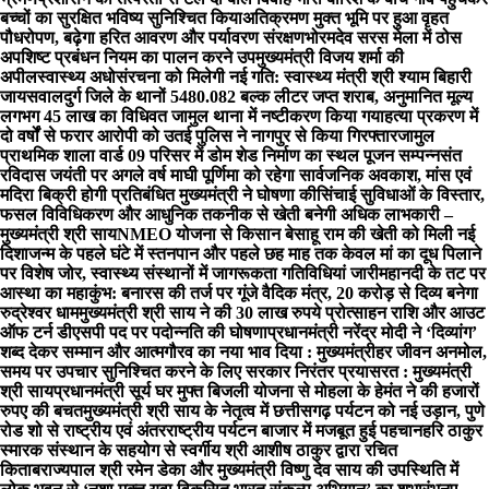
बच्चों का सुरक्षित भविष्य सुनिश्चित किया
अतिक्रमण मुक्त भूमि पर हुआ वृहत
पौधरोपण, बढ़ेगा हरित आवरण और पर्यावरण संरक्षण
भोरमदेव सरस मेला में ठोस
अपशिष्ट प्रबंधन नियम का पालन करने उपमुख्यमंत्री विजय शर्मा की
अपील
स्वास्थ्य अधोसंरचना को मिलेगी नई गति: स्वास्थ्य मंत्री श्री श्याम बिहारी
जायसवाल
दुर्ग जिले के थानों 5480.082 बल्क लीटर जप्त शराब, अनुमानित मूल्य
लगभग 45 लाख का विधिवत जामुल थाना में नष्टीकरण किया गया
हत्या प्रकरण में
दो वर्षों से फरार आरोपी को उतई पुलिस ने नागपुर से किया गिरफ्तार
जामुल
प्राथमिक शाला वार्ड 09 परिसर में डोम शेड निर्माण का स्थल पूजन सम्पन्न
संत
रविदास जयंती पर अगले वर्ष माघी पूर्णिमा को रहेगा सार्वजनिक अवकाश, मांस एवं
मदिरा बिक्री होगी प्रतिबंधित मुख्यमंत्री ने घोषणा की
सिंचाई सुविधाओं के विस्तार,
फसल विविधिकरण और आधुनिक तकनीक से खेती बनेगी अधिक लाभकारी –
मुख्यमंत्री श्री साय
NMEO योजना से किसान बेसाहू राम की खेती को मिली नई
दिशा
जन्म के पहले घंटे में स्तनपान और पहले छह माह तक केवल मां का दूध पिलाने
पर विशेष जोर, स्वास्थ्य संस्थानों में जागरूकता गतिविधियां जारी
महानदी के तट पर
आस्था का महाकुंभ: बनारस की तर्ज पर गूंजे वैदिक मंत्र, 20 करोड़ से दिव्य बनेगा
रुद्रेश्वर धाम
मुख्यमंत्री श्री साय ने की 30 लाख रुपये प्रोत्साहन राशि और आउट
ऑफ टर्न डीएसपी पद पर पदोन्नति की घोषणा
प्रधानमंत्री नरेंद्र मोदी ने ‘दिव्यांग’
शब्द देकर सम्मान और आत्मगौरव का नया भाव दिया : मुख्यमंत्री
हर जीवन अनमोल,
समय पर उपचार सुनिश्चित करने के लिए सरकार निरंतर प्रयासरत : मुख्यमंत्री
श्री साय
प्रधानमंत्री सूर्य घर मुफ्त बिजली योजना से मोहला के हेमंत ने की हजारों
रुपए की बचत
मुख्यमंत्री श्री साय के नेतृत्व में छत्तीसगढ़ पर्यटन को नई उड़ान, पुणे
रोड शो से राष्ट्रीय एवं अंतरराष्ट्रीय पर्यटन बाजार में मजबूत हुई पहचान
हरि ठाकुर
स्मारक संस्थान के सहयोग से स्वर्गीय श्री आशीष ठाकुर द्वारा रचित
किताब
राज्यपाल श्री रमेन डेका और मुख्यमंत्री विष्णु देव साय की उपस्थिति में