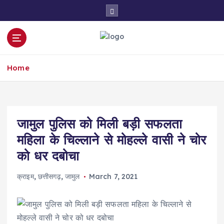
S
k
i
p
t
o
Home
c
o
n
t
e
जामुल पुलिस को मिली बड़ी सफलता
n
महिला के चिल्लाने से मोहल्ले वासी ने चोर
t
को धर दबोचा
क्राइम
,
छत्तीसगढ़
,
जामुल
March 7, 2021