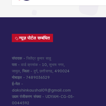
न्यूज़ पोर्टल सम्बंधित
संपादक
- जितेंद्र कुमार साहू
पता
- वार्ड क्रमांक - 10, सुभाष नगर,
जामुल,
जिला
- दुर्ग, छत्तीसगढ, 490024
मोबाइल
- 7489036529
ई-मेल
-
dakshinkaushal09@gmail.com
उद्यम पंजीकरण संख्या
- UDYAM-CG-05-
0044592