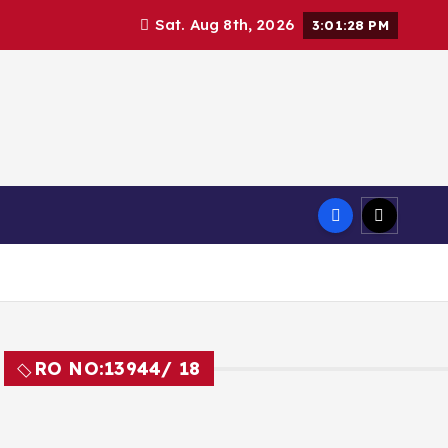
Sat. Aug 8th, 2026
3:01:29 PM
RO NO:
13944/ 18