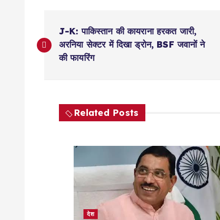
P
J-K: पाकिस्तान की कायराना हरकत जारी,
o
अरनिया सेक्टर में दिखा ड्रोन, BSF जवानों ने
की फायरिंग
s
t
Related Posts
n
a
v
i
देश