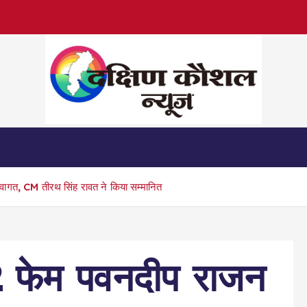
वागत, CM तीरथ सिंह रावत ने किया सम्मानित
 फेम पवनदीप राजन