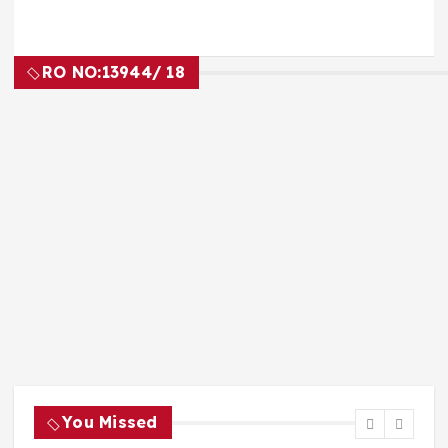
RO NO:
13944/ 18
You Missed