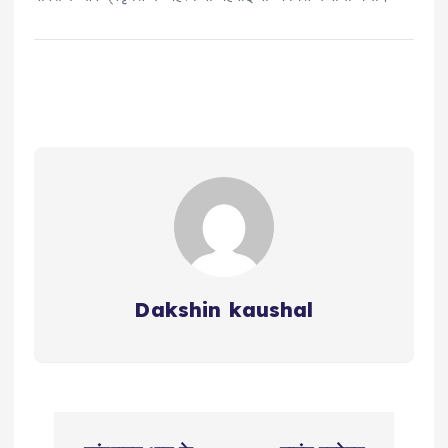
Dakshin kaushal
P