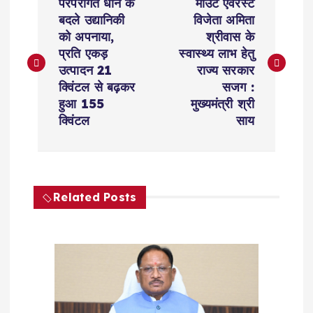
परंपरागत धान के
माउंट एवरेस्ट
o
बदले उद्यानिकी
विजेता अमिता
को अपनाया,
श्रीवास के
s
प्रति एकड़
स्वास्थ्य लाभ हेतु
उत्पादन 21
राज्य सरकार
t
क्विंटल से बढ़कर
सजग :
हुआ 155
मुख्यमंत्री श्री
n
क्विंटल
साय
a
v
Related Posts
i
g
a