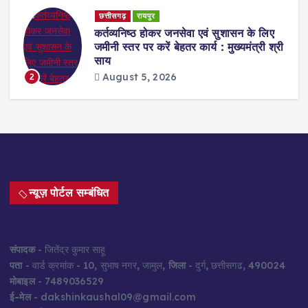
छत्तीसगढ़
रायपुर
ेट
कर्तव्यनिष्ठ होकर जनसेवा एवं सुशासन के लिए
जमीनी स्तर पर करें बेहतर कार्य : मुख्यमंत्री श्री
साय
August 5, 2026
2
न्यूज़ पोर्टल सम्बंधित
संपादक
- जितेंद्र कुमार साहू
पता
- वार्ड क्रमांक - 10, सुभाष नगर, जामुल,
जिला
- दुर्ग, छत्तीसगढ, 490024
मोबाइल
- 7489036529
ई-मेल
- dakshinkaushal09@gmail.com